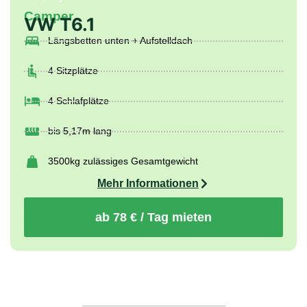
Camper
VW T6.1
Längsbetten unten + Aufstelldach
4 Sitzplätze
4 Schlafplätze
bis 5,17m lang
3500kg zulässiges Gesamtgewicht
Mehr Informationen
ab 78 € / Tag mieten