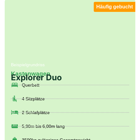
Kastenwagen
Explorer Duo
Häufig gebucht
Querbett
4 Sitzplätze
2 Schlafplätze
5,90m bis 6,00m lang
3500kg zulässiges Gesamtgewicht
Mehr Informationen
ab 81 € / Tag mieten