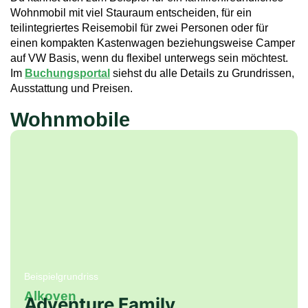
Wohnmobil mit viel Stauraum entscheiden, für ein
teilintegriertes Reisemobil für zwei Personen oder für
einen kompakten Kastenwagen beziehungsweise Camper
auf VW Basis, wenn du flexibel unterwegs sein möchtest.
Im
Buchungsportal
siehst du alle Details zu Grundrissen,
Ausstattung und Preisen.
Wohnmobile
Beispielgrundriss
Alkoven
Adventure Family
verschiedene Bettentypen
6 Sitzplätze
6 Schlafplätze
7,00m bis 7,25m lang
3500kg zulässiges Gesamtgewicht
Mehr Informationen