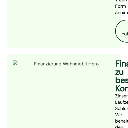
Form
annim
Fa
Fin
zu
bes
Kon
Zinsen
Laufze
Schlus
Wir
behal
den