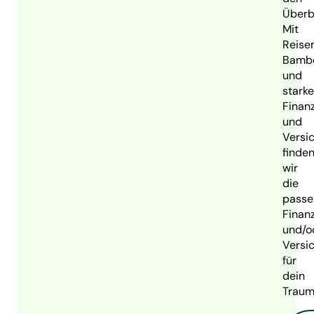
Überbl
Mit
Reise
Bamb
und
stark
Finan
und
Versi
finde
wir
die
passe
Finan
und/o
Versi
für
dein
Traum