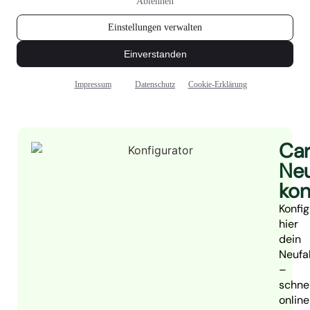
Ca
Neu
kon
Konfig
hier
dein
Neufa
–
schnel
online