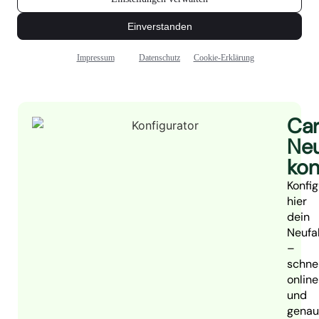
Ca
Neu
kon
Konfig
hier
dein
Neufa
–
schnel
online
und
genau