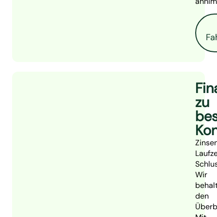
annim
Fa
Fin
zu
bes
Kon
Zinsen
Laufze
Schlus
Wir
behal
den
Überbl