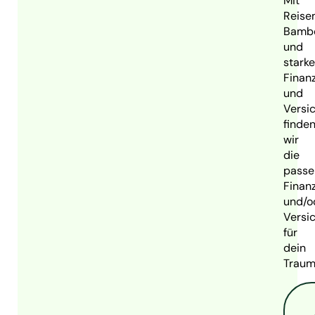
Mit
Reise
Bamb
und
stark
Finan
und
Versi
finde
wir
die
passe
Finan
und/o
Versi
für
dein
Traum